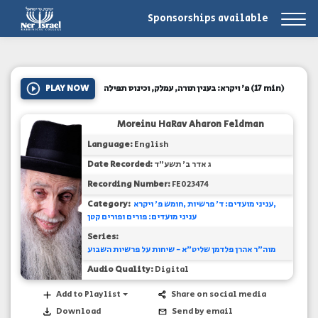
Sponsorships available
PLAY NOW
פ' ויקרא: בענין תורה, עמלק, וכינוס תפילה
(17 min)
Moreinu HaRav Aharon Feldman
Language:
English
Date Recorded:
ג אדר ב' תשע"ד
Recording Number:
FE023474
Category:
חומש פ' ויקרא
עניני מועדים: ד' פרשיות
עניני מועדים: פורים ופורים קטן
Series:
מוה"ר אהרן פלדמן שליט"א - שיחות על פרשיות השבוע
Audio Quality:
Digital
Add to Playlist
Share on social media
Download
Send by email