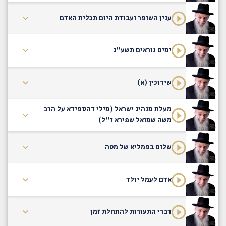
ענין השופר ועבודת היום תכלית האדם
ימים נוראים תשע"ג
שידוכין (א)
מעלת מנהיג ישראל (מילי דהספידא על הרב
משה שמואל שפירא ז"ל)
שלום בפמליא של מטה
אדם לעמל יולד
דברי התעורות להתחלת זמן