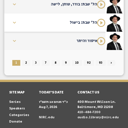
הל' שבת: בורר, טוחן, לישה
הל' שבת: בישול
איסור והיתר
1
2
3
7
8
9
10
92
93
›
SITE MAP
TODAY'S DATE
CONTACT US
400 Mount Wilson Ln.
כ״ד מנחם אב תשפ״ו
Series
Aug 7, 2026
Baltimore, MD 21208
Speakers
410-484-7200
Categories
NIRC.edu
audio.library@nirc.edu
Donate