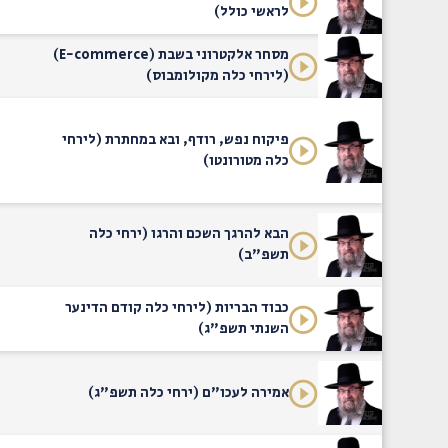
לראשי כולל)
מסחר אלקטרוני בשבת (E-commerce)
(לירחי כלה מקולומבוס)
פיקוח נפש, רודף, ובא במחתרת (לירחי
כלה מטורונטו)
הבא להרגך השכם והרגו (ירחי כלה
תשפ"ב)
כבוד הבריות (לירחי כלה קודם הדינער
השנתי תשפ"ג)
אמירה לעכו"ם (ירחי כלה תשפ"ג)