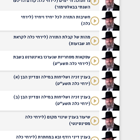
נר חנוכה ח' ימים (לירחי כלה קודם הדינער
השנתי בבאלטימור)
חשיבות התורה לכל יחיד ויחיד (לירחי
כלה)
מהות של קבלת התורה (לירחי כלה לקראת
חג שבועות)
עסקאות מסחריות שנערכו באינטרנט בשבת
(לירחי כלה תשע"ט)
בענין זכיה ושליחות במילה ופדיון הבן (א)
(ירחי כלה תשע"ט)
בענין זכיה ושליחות במילה ופדיון הבן (ב)
(ירחי כלה תשע"ט)
שיעור בענין שינוי מקום (לירחי כלה
מסינסינטי)
בענין דיני רודף ובא במחתרת (לירחי כלה