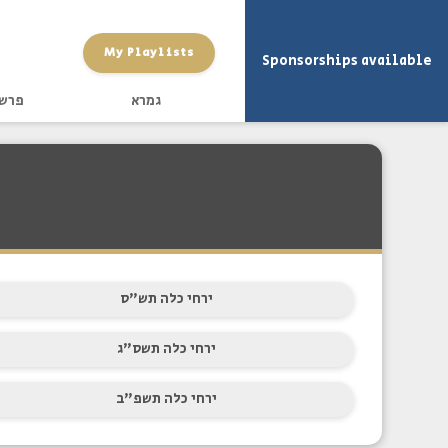
My Playlists
Sponsorships available
גמרא
פרש
ירחי כלה תש"ס
ירחי כלה תשס"ג
ירחי כלה תשפ"ב