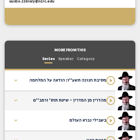
audio.library@nirc.edu
MORE FROM THIS
Series
Speaker
Category
מסיבת חנוכה תשע''ו: הודאה על המלחמה
מהדרין מן המדרין - שיטת תוס' ורמב''ם
בשבילי נברא העולם