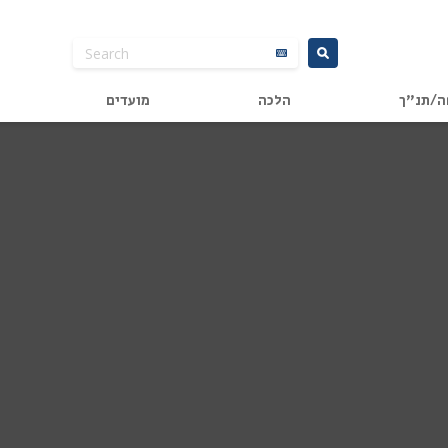
ה/תנ"ך
הלכה
מועדים