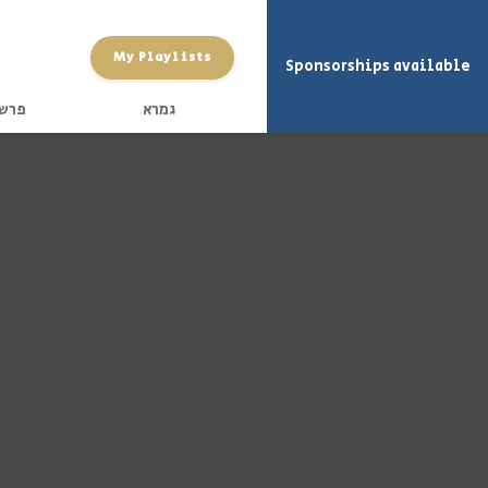
My Playlists
Sponsorships available
גמרא
פרש