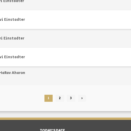
i Einstadter
vi Einstadter
vi Einstadter
vi Einstadter
HaRav Aharon
1
2
3
›
TODAY'S DATE