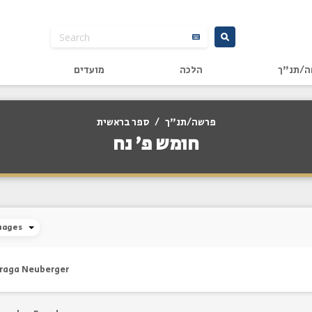
ה/תנ"ך
הלכה
מועדים
פרשה/תנ"ך
/
ספר בראשית
חומש פ' נח
uages
raga Neuberger