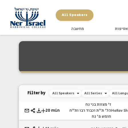
All Speakers
אסיפות
מחשבה
Filter by
All Speakers
All Series
All Lang
ז' מצוות בני נח
הל' ת"ת וכבוד רבו ות"ח
20 min
HaRav Sh
חומש פ' נח