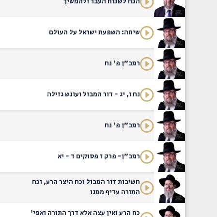
הכח לשכוח העבר ולהמשיך
שיחה: השפעת ישראל על העולם
רמב"ן פ' נח
נח ו, יג - דור המבול ועונש גזילה
רמב"ן פ' נח
רמב"ן- פרק ז פסוקים ד - יא
חשיבות דור המבול וכח היצר הרע, וכח
התורה עדיף ממנו
כח הרע ואין עצה אלא דרך התורה ואפי'