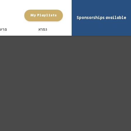
My Playlists
Sponsorships available
גמרא
פרש