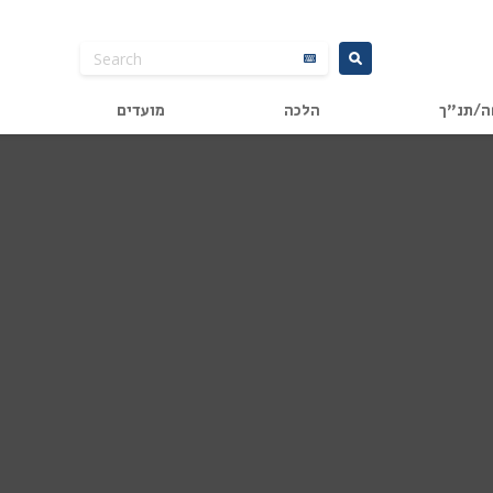
ה/תנ"ך
הלכה
מועדים