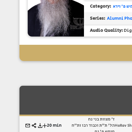
Category:
ש פ' וירא
Series:
Audio Quality:
Dig
ז' מצוות בני נח
20 min
הל' ת"ת וכבוד רבו ות"ח
HaRav Sh
חומש פ' נח