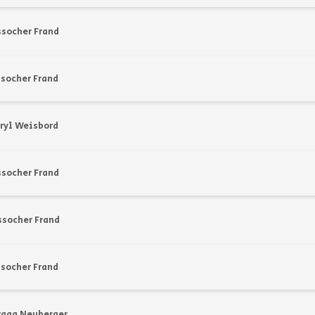
ssocher Frand
socher Frand
ryl Weisbord
ssocher Frand
ssocher Frand
socher Frand
raga Neuberger