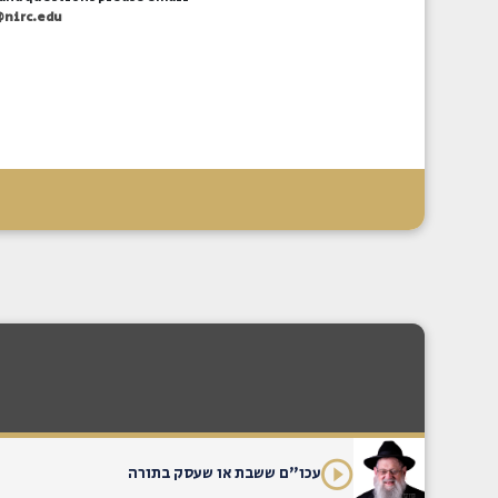
@nirc.edu
עכו"ם ששבת או שעסק בתורה