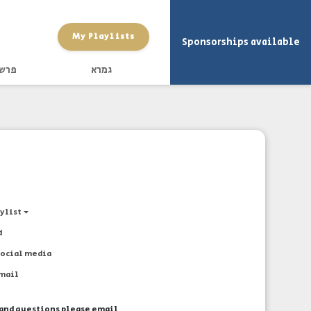
My Playlists
Sponsorships available
גמרא
פרש
aylist
d
social media
email
and questions please email