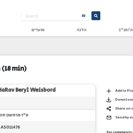
ה/תנ"ך
הלכה
מועדים
ה
(18 min)
HaRav Beryl Weisbord
Add to Pl
Downloa
Share on 
ט"ז מרחשון תש
Send by 
AS011476
For comments 