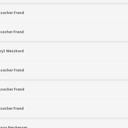
ssocher Frand
socher Frand
ryl Weisbord
ssocher Frand
ssocher Frand
socher Frand
raga Neuberger