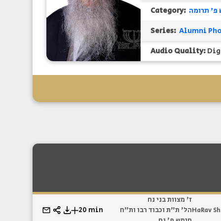
Category:
פ' תרומה
Series:
Audio Quality:
Dig
ז' מצוות בני נח
20 min
הל' ת"ת וכבוד רבו ות"ח
HaRav Sh
חומש פ' נח