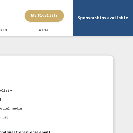
My Playlists
Sponsorships available
גמרא
פרש
aylist
d
social media
email
and questions please email