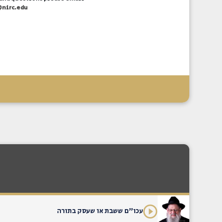
@nirc.edu
עכו"ם ששבת או שעסק בתורה