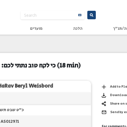
ה/תנ"ך
הלכה
מועדים
כי לקח טוב נתתי לכם:
(18 min)
HaRav Beryl Weisbord
Add to Pl
Downloa
Share on 
כ"ט שבט תש
Send by 
AS012971
For comments 