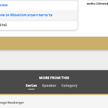
audio.library
חומש 
Alumni Phone in Shiuirim על פרשת השבוע
ital
MORE FROM THIS
Series
Speaker
Category
raga Neuberger