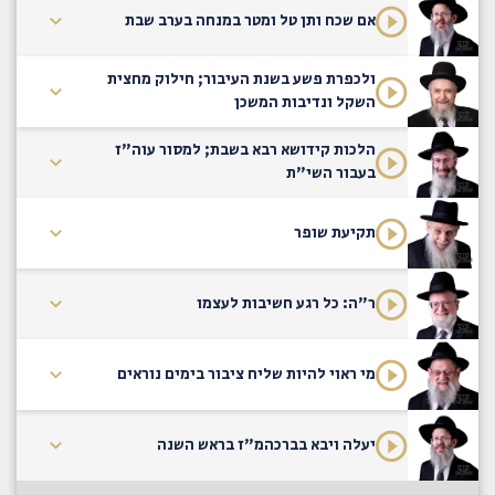
אם שכח ותן טל ומטר במנחה בערב שבת
ולכפרת פשע בשנת העיבור; חילוק מחצית
השקל ונדיבות המשכן
הלכות קידושא רבא בשבת; למסור עוה"ז
בעבור השי"ת
תקיעת שופר
ר"ה: כל רגע חשיבות לעצמו
מי ראוי להיות שליח ציבור בימים נוראים
יעלה ויבא בברכהמ"ז בראש השנה