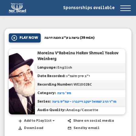
Sponsorships available
PLAY NOW
ביצה ב ע''ב הכנה דרבה
(39 min)
Moreinu V'Rabeinu HaRav Shmuel Yaakov
Weinberg
Language:
English
Date Recorded:
י"ב סיון תשמ"ג
Recording Number:
WE1002BC
Category:
מס' ביצה
Series:
מו"ר הרב שמואל יעקב ויינברג - עמ"ס ביצה
Audio Quality:
Analog/Cassette
Add to Playlist
Share on social media
Download
Send by email