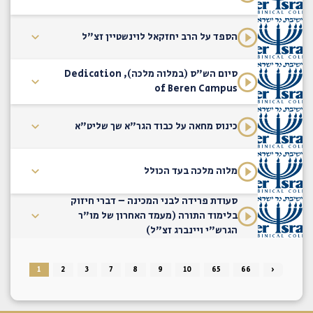
הספד על הרב יחזקאל לוינשטיין זצ"ל
סיום הש"ס (במלוה מלכה), Dedication
of Beren Campus
כינוס מחאה על כבוד הגר"א שך שליט"א
מלוה מלכה בעד הכולל
סעודת פרידה לבני המכינה – דברי חיזוק
בלימוד התורה (מעמד האחרון של מו"ר
הגרש"י ויינברג זצ"ל)
1
2
3
7
8
9
10
65
66
›