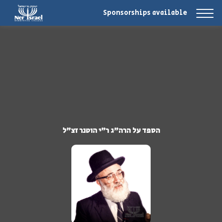
Sponsorships available
הספד על הרה"ג ר"י הוטנר זצ"ל