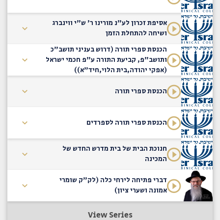
אסיפת זכרון לע"נ מורינו ר' ש"י ווינברג
ושיחה להתחלת הזמן
הכנסת ספרי תורה (דרוש בעניני תושב"כ
ותושב"פ, קביעת התורה ע"פ חכמי ישראל
(אפקי יהודה,בית הלוי,חיד"א))
הכנסת ספרי תורה
הכנסת ספרי תורה לספרדים
חנוכת הבית של בית מדרש החדש של
המכינה
דברי פתיחה לירחי כלה (לק"ק שומרי
אמונה ושערי ציון)
View Series