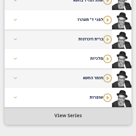
שוגג ומזיד בחטא
לפני ד' תטהרו
ברית וזכרונות
מלכיות
חומר החטא
שופרות
View Series