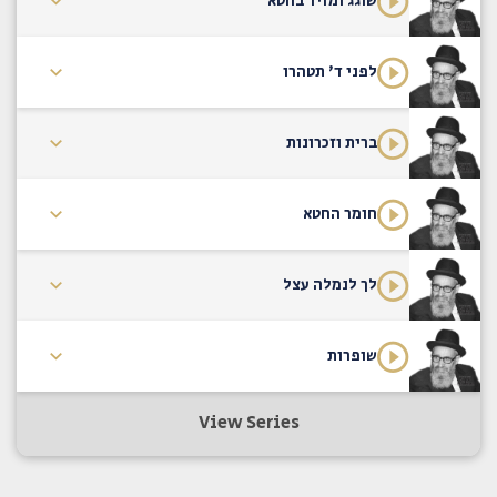
שוגג ומזיד בחטא
לפני ד' תטהרו
ברית וזכרונות
חומר החטא
לך לנמלה עצל
שופרות
View Series