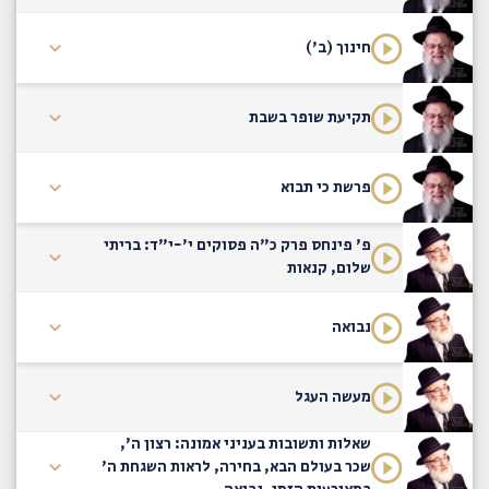
חינוך (ב')
תקיעת שופר בשבת
פרשת כי תבוא
פ' פינחס פרק כ"ה פסוקים י'-י"ד: בריתי
שלום, קנאות
נבואה
מעשה העגל
שאלות ותשובות בעניני אמונה: רצון ה',
שכר בעולם הבא, בחירה, לראות השגחת ה'