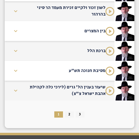
לשון זכור ולקיים זכירת מעמד הר סיני
בהרהור
בין המצרים
ברכת הלל
מסיבת חנוכה תש"ע
שיעור בענין הל' גרים (לירכי כלה לקהילת
אהבת ישראל צ"צ)
1
2
3