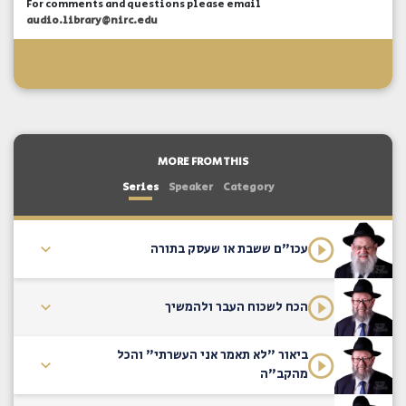
For comments and questions please email
audio.library@nirc.edu
MORE FROM THIS
Series
Speaker
Category
עכו"ם ששבת או שעסק בתורה
הכח לשכוח העבר ולהמשיך
ביאור "לא תאמר אני העשרתי" והכל
מהקב"ה