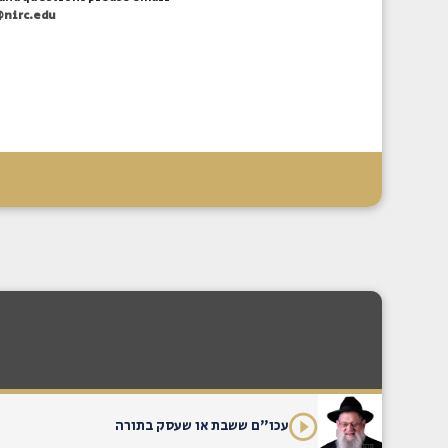
@nirc.edu
עכו"ם ששבת או שעסק בתורה