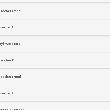
ssocher Frand
socher Frand
ryl Weisbord
ssocher Frand
ssocher Frand
socher Frand
raga Neuberger