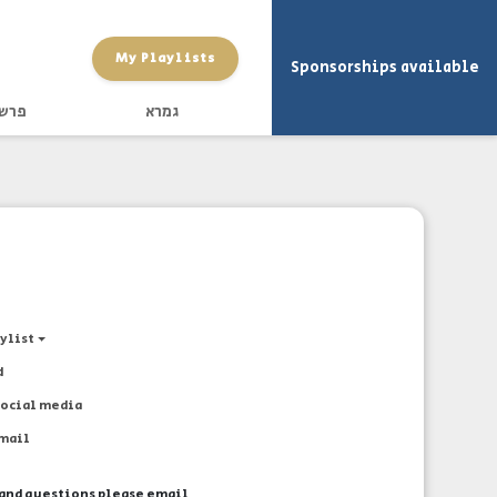
My Playlists
Sponsorships available
גמרא
פרש
aylist
d
social media
email
and questions please email