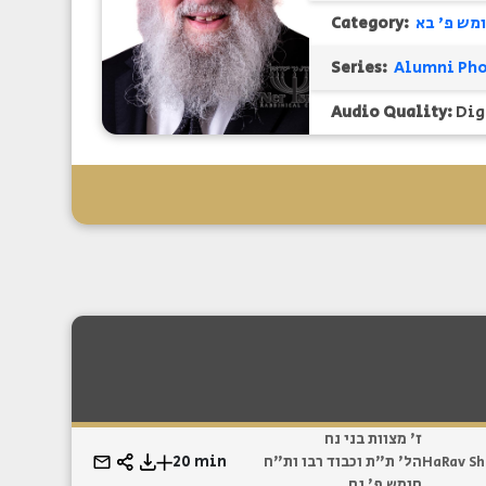
Category:
מש פ' בא
Series:
Audio Quality:
Dig
ז' מצוות בני נח
20 min
הל' ת"ת וכבוד רבו ות"ח
HaRav Sh
חומש פ' נח