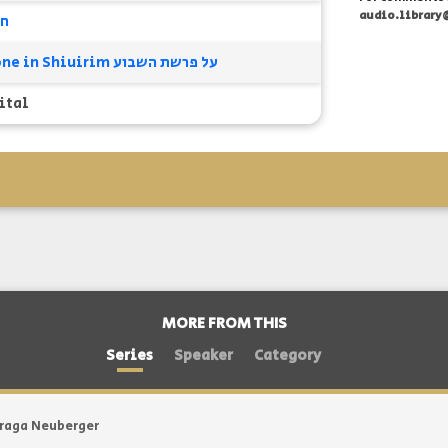
audio.library
חו
Alumni Phone in Shiuirim על פרשת השבוע
ital
MORE FROM THIS
Series
Speaker
Category
raga Neuberger