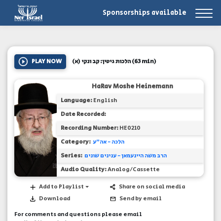
Sponsorships available
PLAY NOW
הלכות גיטין: קב ונקי (א)
(63 min)
HaRav Moshe Heinemann
Language:
English
Date Recorded:
Recording Number:
HE0210
Category:
הלכה - אה"ע
Series:
הרב משה היינעמאן - ענינים שונים
Audio Quality:
Analog/Cassette
Add to Playlist
Share on social media
Download
Send by email
For comments and questions please email