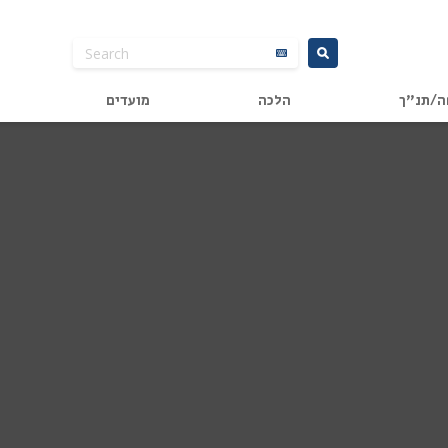
ה/תנ"ך
הלכה
מועדים