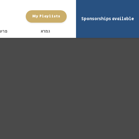
My Playlists
Sponsorships available
גמרא
פרש