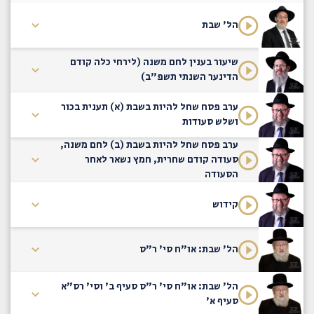
הל' שבת
שיעור בענין לחם משנה (לירחי כלה קודם
הדינער השנתי תשפ"ב)
ערב פסח שחל להיות בשבת (א) תענית בכור
ושלש סעודות
ערב פסח שחל להיות בשבת (ב) לחם משנה,
סעודה קודם שחרית, חמץ נשאר לאחר
הסעודה
קידוש
הל' שבת: או"ח סי' ר"ס
הל' שבת: או"ח סי' ר"ס סעיף ב' וסי' רס"א
סעיף א'