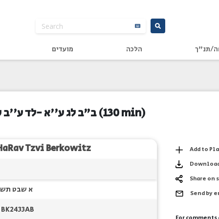
ה/תנ"ך
הלכה
מועדים
ב"ב לג ע''א -לד ע''ב ק
(130 min)
HaRav Tzvi Berkowitz
Add to Pl
Downloa
Share on 
א שבט תש
Send by 
BK2433AB
For comments 