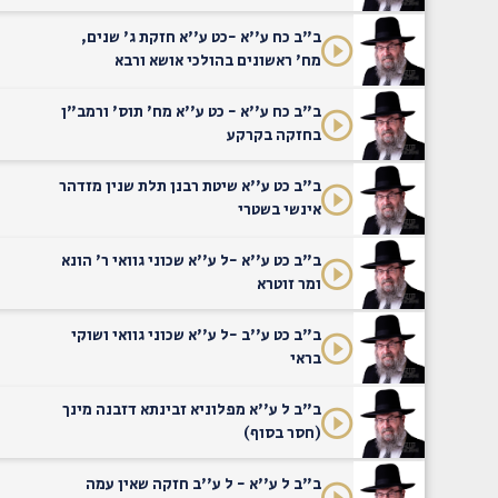
ב"ב כח ע''א -כט ע''א חזקת ג' שנים,
מח' ראשונים בהולכי אושא ורבא
ב"ב כח ע''א - כט ע''א מח' תוס' ורמב"ן
בחזקה בקרקע
ב"ב כט ע''א שיטת רבנן תלת שנין מזדהר
אינשי בשטרי
ב"ב כט ע''א -ל ע''א שכוני גוואי ר' הונא
ומר זוטרא
ב"ב כט ע''ב -ל ע''א שכוני גוואי ושוקי
בראי
ב"ב ל ע''א מפלוניא זבינתא דזבנה מינך
(חסר בסוף)
ב"ב ל ע''א - ל ע''ב חזקה שאין עמה