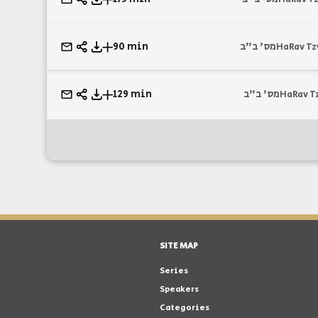
90 min
מס' ב"ב
HaRav Tz
129 min
מס' ב"ב
HaRav T
SITE MAP
Series
Speakers
Categories