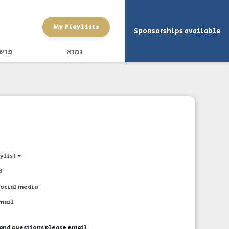
My Playlists
Sponsorships available
גמרא
פרש
aylist
d
social media
email
and questions please email