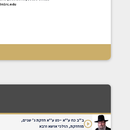
@nirc.edu
ב"ב כח ע''א -כט ע''א חזקת ג' שנים,
מוחזקת, הולכי אושא ורבא