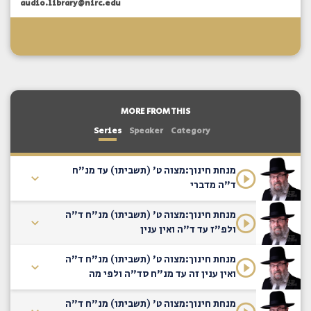
audio.library@nirc.edu
MORE FROM THIS
Series
Speaker
Category
מנחת חינוך:מצוה ט' (תשביתו) עד מנ"ח
ד"ה מדברי
מנחת חינוך:מצוה ט' (תשביתו) מנ"ח ד"ה
ולפ"ז עד ד"ה ואין ענין
מנחת חינוך:מצוה ט' (תשביתו) מנ"ח ד"ה
ואין ענין זה עד מנ"ח סד"ה ולפי מה
מנחת חינוך:מצוה ט' (תשביתו) מנ"ח ד"ה