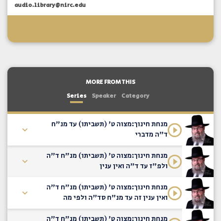
audio.library@nirc.edu
MORE FROM THIS
Series
Speaker
Category
מנחת חינוך:מצוה ט' (תשביתו) עד מנ"ח
ד"ה מדברי
מנחת חינוך:מצוה ט' (תשביתו) מנ"ח ד"ה
ולפ"ז עד ד"ה ואין ענין
מנחת חינוך:מצוה ט' (תשביתו) מנ"ח ד"ה
ואין ענין זה עד מנ"ח סד"ה ולפי מה
מנחת חינוך:מצוה ט' (תשביתו) מנ"ח ד"ה