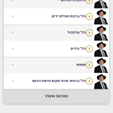
הלכות ברכות ונט"י
הל' ברכות ונטילת ידים
הל' פרוזבול
הל' נדרים
וסתות
הל' ברכות: שינוי מקום והיסח הדעת
View Series