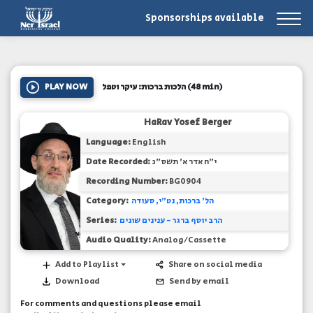
Sponsorships available
PLAY NOW
הלכות ברכות: עיקר וטפל
(48 min)
HaRav Yosef Berger
Language:
English
Date Recorded:
י"ח אדר א' תשס"ג
Recording Number:
BG0904
Category:
הל' ברכות, נט"י, סעודה
Series:
הרב יוסף ברגר - ענינים שונים
Audio Quality:
Analog/Cassette
Add to Playlist
Share on social media
Download
Send by email
For comments and questions please email