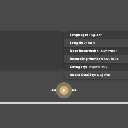
Language:
English
Length:
27 min
Date Recorded:
י כסלו תשפ"ב
Recording Number:
SN01094
Category:
עניני השקפה
Audio Quality:
Digital