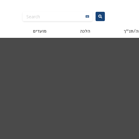
ה/תנ"ך
הלכה
מועדים