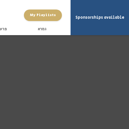
My Playlists
Sponsorships available
גמרא
פרש