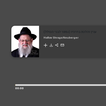
ענין והלכת בדרכיו (נמסר לבני הכולל)
HaRav Shraga Neuberger
00:00