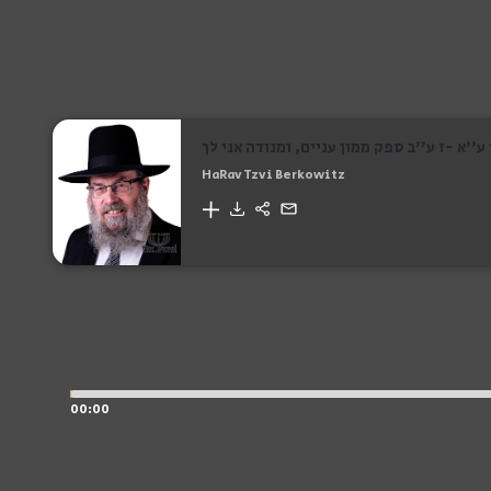
 ע''א -ז ע''ב ספק ממון עניים, ומנודה אני לך
HaRav Tzvi Berkowitz
00:00