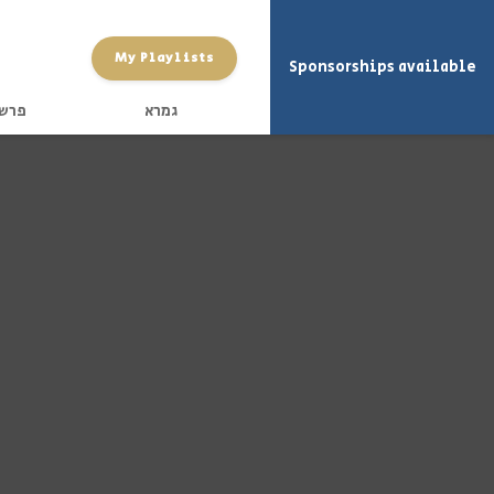
My Playlists
Sponsorships available
גמרא
פרש