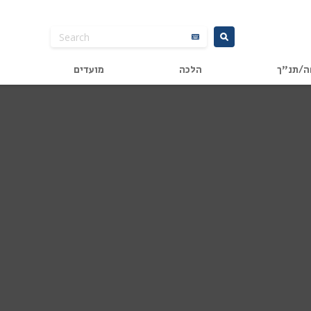
ה/תנ"ך
הלכה
מועדים