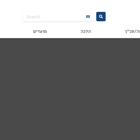
ה/תנ"ך
הלכה
מועדים