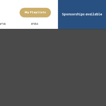
My Playlists
Sponsorships available
גמרא
פרש