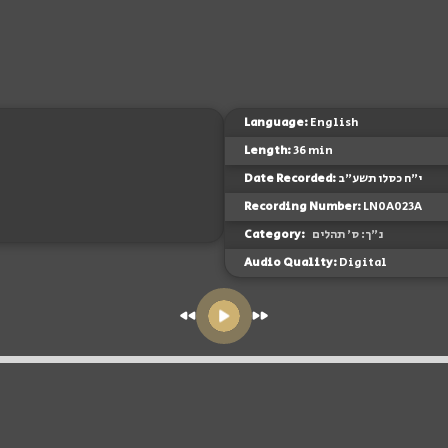
Language:
English
Length:
36 min
Date Recorded:
י"ח כסלו תשע"ב
Recording Number:
LN0A023A
Category:
נ"ך: ס' תהלים
Audio Quality:
Digital