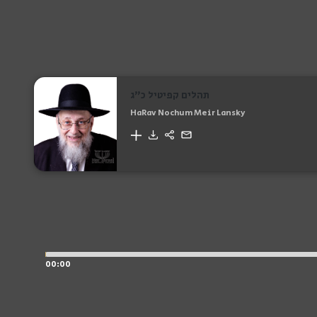
תהלים קפיטיל כ"ג
HaRav Nochum Meir Lansky
00:00