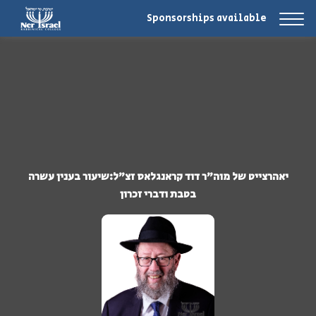
Sponsorships available
יאהרצייט של מוה"ר דוד קראנגלאס זצ"ל:שיעור בענין עשרה
בטבת ודברי זכרון