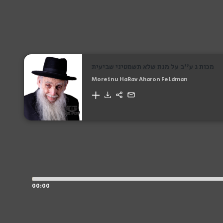
מכות ג ע''ב על מנת שלא תשמטיני שביעית
Moreinu HaRav Aharon Feldman
00:00