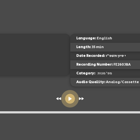
Language:
English
Length:
35 min
Date Recorded:
י סיון תשס"ו
Recording Number:
FE2603BA
Category:
מס' מכות
Audio Quality:
Analog/Cassette