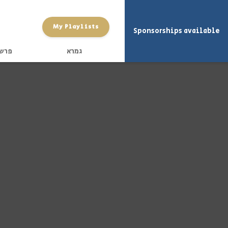
My Playlists
Sponsorships available
גמרא
פרש