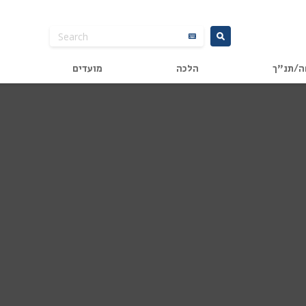
ה/תנ"ך
הלכה
מועדים