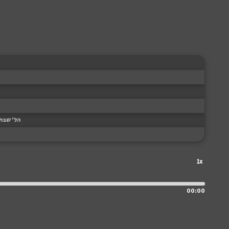
הל' שבת 
1x
00:00