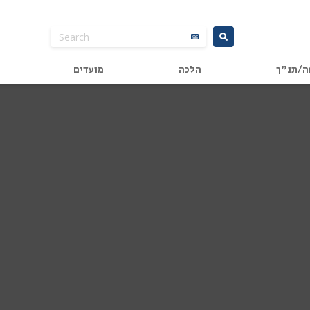
ה/תנ"ך
הלכה
מועדים