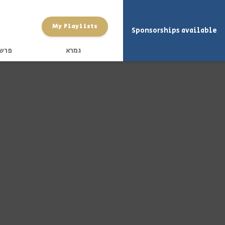
My Playlists
Sponsorships available
גמרא
פרש