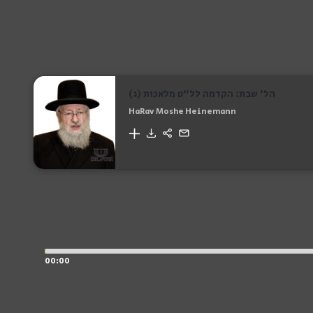
הל' שבת: הקדמה לל"ט מלאכות (ג)
HaRav Moshe Heinemann
00:00