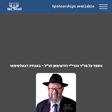
Sponsorships available
הספד על מו"ר הגרי"י רודערמאן זצ"ל - באגודה דבאלטימאר