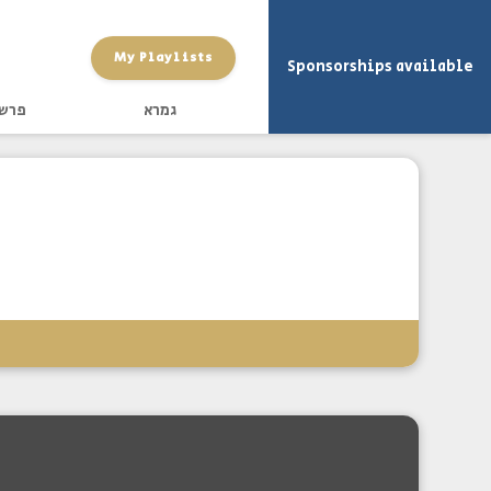
My Playlists
Sponsorships available
גמרא
פרש