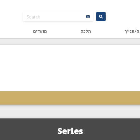
ה/תנ"ך
הלכה
מועדים
Series