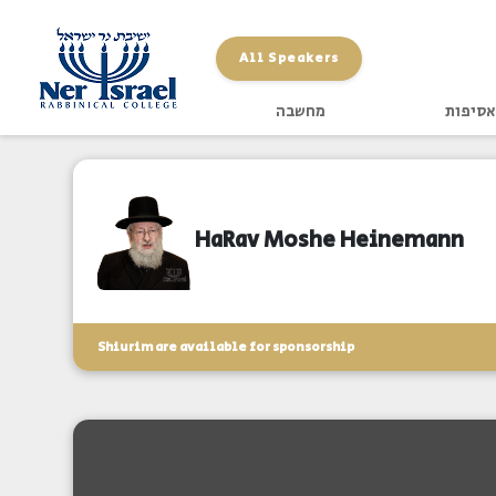
All Speakers
אסיפות
מחשבה
HaRav Moshe Heinemann
Shiurim are available for sponsorship