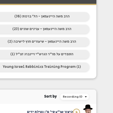
הרב משה היינעמאן - הל' ברכות (38)
הרב משה היינעמאן - ענינים שונים (23)
הרב משה היינעמאן - שיעורים חוץ לישיבה (2)
הספדים על מו"ר הגרש"י ויינברג זצ"ל (1)
Young Israel Rabbinics Training Program (1)
Sort by
Recording ID
קיצור שו"ע סי' מ': נטילת ידים